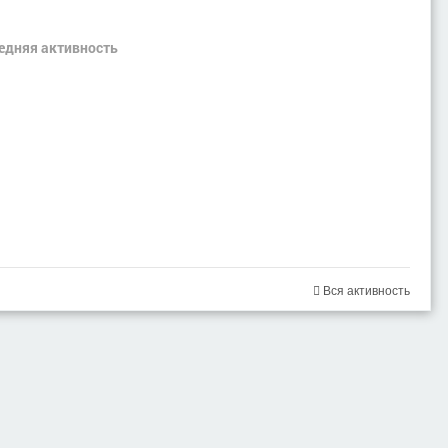
ледняя активность
Вся активность