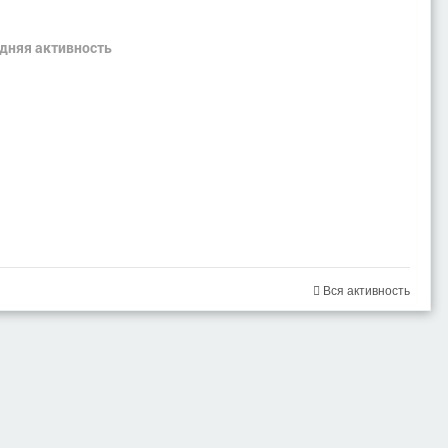
едняя активность
Вся активность